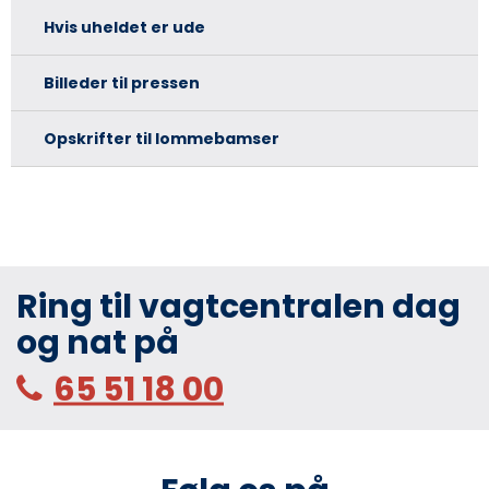
Hvis uheldet er ude
Billeder til pressen
Opskrifter til lommebamser
Ring til vagtcentralen dag
og nat på
65 51 18 00