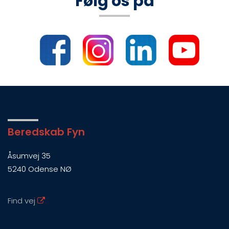
Følg os på
Beredskab Fyn
Åsumvej 35
5240 Odense NØ
Find vej