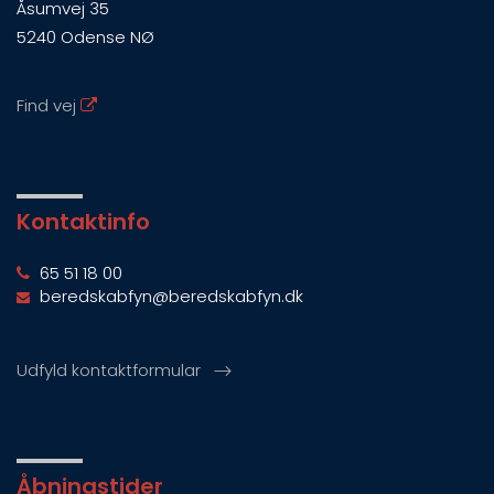
Åsumvej 35
5240 Odense NØ
Find vej
Kontaktinfo
65 51 18 00
beredskabfyn@beredskabfyn.dk
Udfyld kontaktformular
Åbningstider