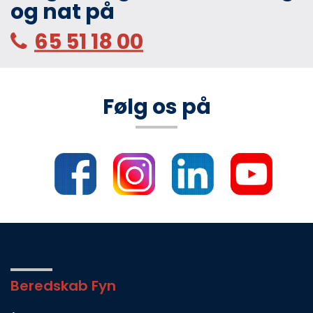
og nat på
65 51 18 00
Følg os på
Beredskab Fyn