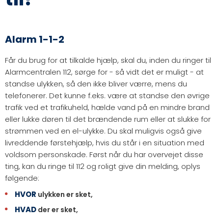
Alarm 1-1-2
Får du brug for at tilkalde hjælp, skal du, inden du ringer til
Alarmcentralen 112, sørge for - så vidt det er muligt - at
standse ulykken, så den ikke bliver værre, mens du
telefonerer. Det kunne f.eks. være at standse den øvrige
trafik ved et trafikuheld, hælde vand på en mindre brand
eller lukke døren til det brændende rum eller at slukke for
strømmen ved en el-ulykke. Du skal muligvis også give
livreddende førstehjælp, hvis du står i en situation med
voldsom personskade. Først når du har overvejet disse
ting, kan du ringe til 112 og roligt give din melding, oplys
følgende:
HVOR
ulykken er sket,
HVAD
der er sket,