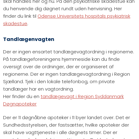
skal handles her og nu. På den psykiatriske skadestue kan
du henvende dig døgnet rundt uden henvisning. Her
finder du link til
Odense Universitets hospitals psykiatrisk
skadestue
.
Tandlægenvagten
Der er ingen ensartet tandlægevagtordning i regionerne.
På tandlægeforeningens hjemmeside kan du finde
oversigt over de ordninger, der er organiseret af
regionerne. Der er ingen tandlægevagtordning i Region
Sjælland. Tjek i den lokale telefonbog, om private
tandlæger har en vagtordning.
Her finder du en
tandlægevagt i Region Syddanmark
Døgnapoteker
Der er 11 døgnåbne apoteker i 11 byer landet over. Det er
Sundhedsstyrelsen, der fastsætter, hvilke apoteker der
skal have vagttjeneste i alle døgnets timer. Der er